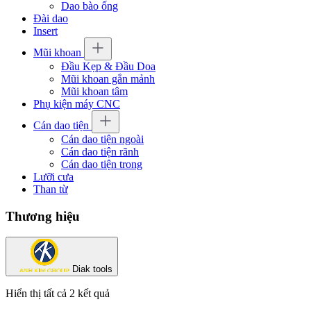
Dao bào ống
Đài dao
Insert
Mũi khoan
Đầu Kẹp & Đầu Doa
Mũi khoan gắn mảnh
Mũi khoan tâm
Phụ kiện máy CNC
Cán dao tiện
Cán dao tiện ngoài
Cán dao tiện rãnh
Cán dao tiện trong
Lưỡi cưa
Than từ
Thương hiệu
Diak tools
Hiển thị tất cả 2 kết quả