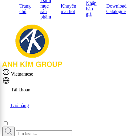
Danh
Nhận
Trang
mục
Khuyến
Download
báo
chủ
sản
mãi hot
Catalogue
giá
phẩm
Vietnamese
Tài khoản
Giỏ hàng