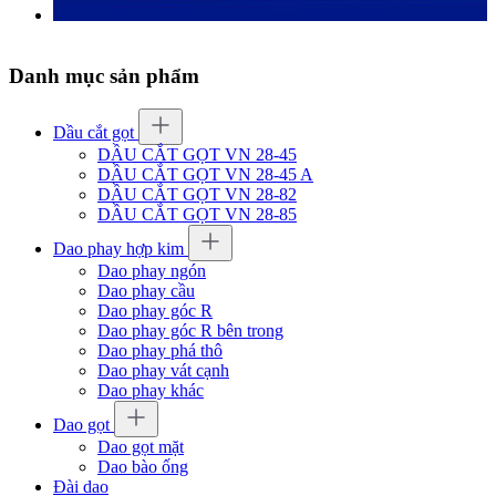
Danh mục sản phẩm
Dầu cắt gọt
DẦU CẮT GỌT VN 28-45
DẦU CẮT GỌT VN 28-45 A
DẦU CẮT GỌT VN 28-82
DẦU CẮT GỌT VN 28-85
Dao phay hợp kim
Dao phay ngón
Dao phay cầu
Dao phay góc R
Dao phay góc R bên trong
Dao phay phá thô
Dao phay vát cạnh
Dao phay khác
Dao gọt
Dao gọt mặt
Dao bào ống
Đài dao