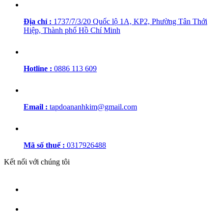
Địa chỉ :
1737/7/3/20 Quốc lộ 1A, KP2, Phường Tân Thới
Hiệp, Thành phố Hồ Chí Minh
Hotline :
0886 113 609
Email :
tapdoananhkim@gmail.com
Mã số thuế :
0317926488
Kết nối với chúng tôi