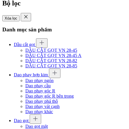
Bộ lọc
Xóa lọc
Danh mục sản phẩm
Dầu cắt gọt
DẦU CẮT GỌT VN 28-45
DẦU CẮT GỌT VN 28-45 A
DẦU CẮT GỌT VN 28-82
DẦU CẮT GỌT VN 28-85
Dao phay hợp kim
Dao phay ngón
Dao phay cầu
Dao phay góc R
Dao phay góc R bên trong
Dao phay phá thô
Dao phay vát cạnh
Dao phay khác
Dao gọt
Dao gọt mặt