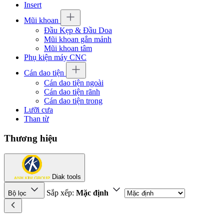
Insert
Mũi khoan
Đầu Kẹp & Đầu Doa
Mũi khoan gắn mảnh
Mũi khoan tâm
Phụ kiện máy CNC
Cán dao tiện
Cán dao tiện ngoài
Cán dao tiện rãnh
Cán dao tiện trong
Lưỡi cưa
Than từ
Thương hiệu
Diak tools
Sắp xếp:
Mặc định
Bộ lọc